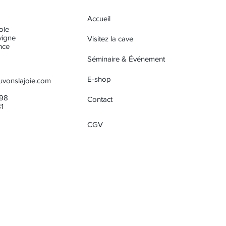
consommer avec modération
Accueil
ole
vigne
Visitez la cave
nce
Séminaire & Événement
E-shop
uvonslajoie.com
 98
Contact
1
CGV