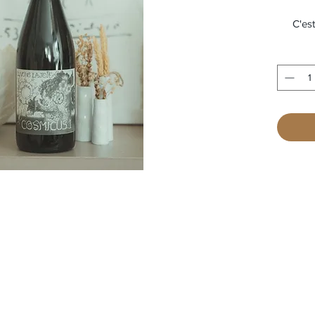
C'es
Davor
Le premi
Le seco
un v
A boire
L'explo